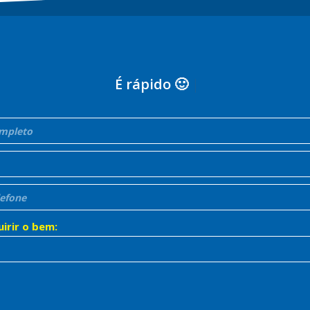
É rápido 🙂
|
irir o bem: