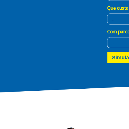
Que custa
Com parce
Simula