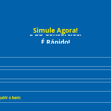
Simule Agora!
É Rápido!
É Prático!
É BB Consórcios!
uirir o bem: