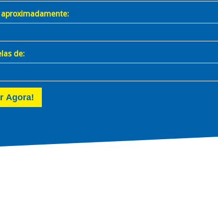
 aproximadamente:
las de:
r Agora!