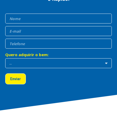
É Prático!
É BB Consórcios!
Quero adquirir o bem: