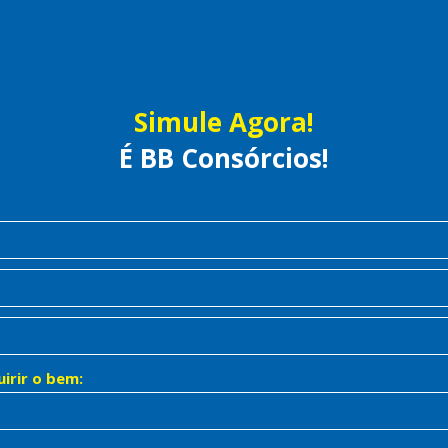
Simule Agora!
É Rápido!
É Prático!
É BB Consórcios!
irir o bem: