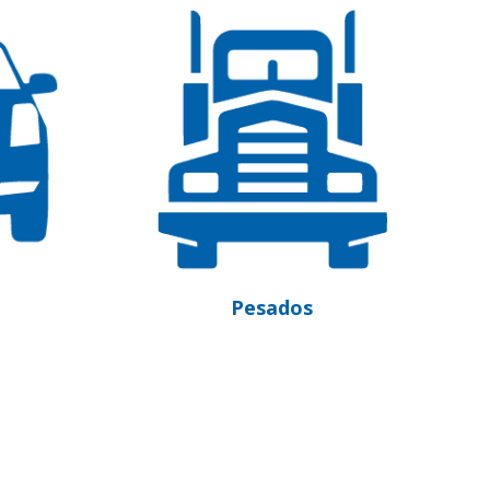
sados
Embarcações