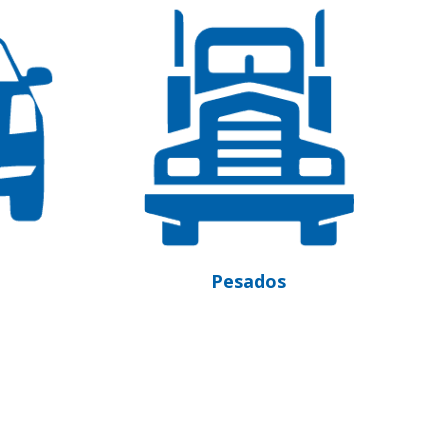
ados
Embarcações