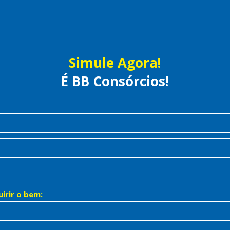
Simule Agora!
É Rápido!
É Prático!
É BB Consórcios!
irir o bem: