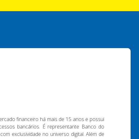
ercado financeiro há mais de 15 anos e possui
essos bancários. É representante Banco do
 com exclusividade no universo digital. Além de