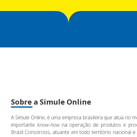
Sobre a Simule Online
A Simule Online, é uma empresa brasileira que atua no m
importante
know-how
na operação de produtos e proc
Brasil Consórcios, atuante em todo território nacional e